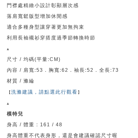
門襟處精緻小設計彰顯層次感
落肩寬鬆版型增加休閒感
適合多種身型讓穿著更加無拘束
利用長袖襯衫穿搭度過季節轉換時節
▴
尺寸 / 均碼(平量:CM)
內容 / 肩寬:53
．
胸
寬:62．
袖長:52．
全
長:73
材質 / 滌綸
洗滌建議，請點選此行觀看
【
】
▴
模特兒
身高 / 體重 : 161 / 48
身高體重不代表身形，還是會建議確認尺寸喔