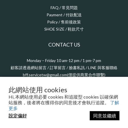
FAQ / 常見問題
Payment / 付款配送
Policy / 售前後政策
SHOE SIZE / 鞋款尺寸
CONTACT US
Monday – Friday 10 am-12 pm / 1 pm-7 pm
顧客請透過網站留言 / 訂單留言 / 臉書私訊 / LINE 與客服聯絡
bff.servicetw@gmail.com(僅提供商業合作聯繫)
此網站使用 cookies
Hi, 本網站使用必要 cookies 和追蹤型 cookies 以確保網
站服務，後者將在獲得你的同意後才會執行追蹤。
了解
更多
$
TWD
繁體中文
設定偏好
同意並繼續