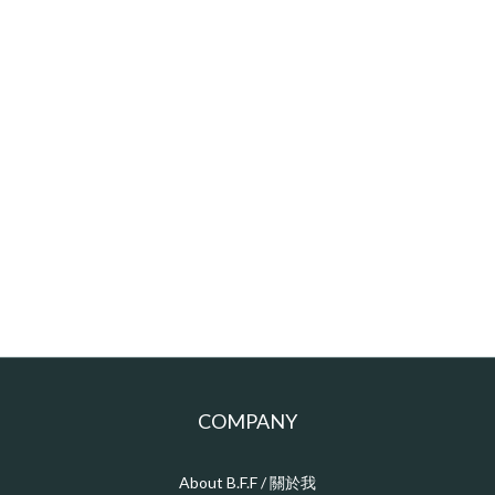
COMPANY
About B.F.F / 關於我