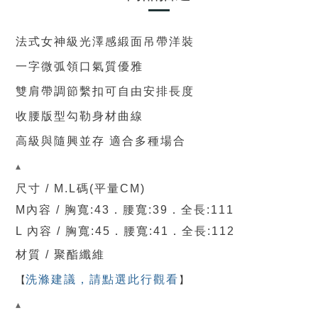
法式女神級光澤感緞面吊帶洋裝
一字微弧領口氣質優雅
雙肩帶調節繫扣可自由安排長度
收腰版型勾勒身材曲線
高級與隨興並存 適合多種場合
▴
尺寸 / M.L碼(平量CM)
M內容 /
胸寬
:43．腰寬:39
．
全
長:111
L 內容 /
胸寬
:45．腰寬:41
．
全
長:112
材質 / 聚酯纖維
【
洗滌建議，請點選此行觀看
】
▴