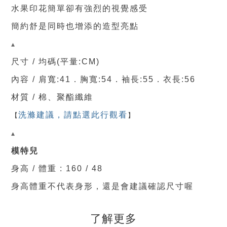
水果印花簡單卻有強烈的視覺感受
簡約舒是同時也增添的造型亮點
▴
尺寸 / 均碼(平量:CM)
內容 / 肩
寬
:41．
胸寬
:54．
袖長:55．
衣長:56
材質 / 棉
、
聚酯纖維
【
洗滌建議，請點選此行觀看
】
▴
模特兒
身高 / 體重 : 160 / 48
身高體重不代表身形，還是會建議確認尺寸喔
了解更多