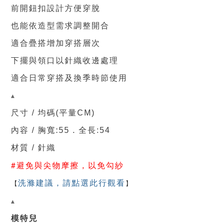
前開鈕扣設計方便穿脫
也能依造型需求調整開合
適合疊搭增加穿搭層次
下擺與領口以針織收邊處理
適合日常穿搭及換季時節使用
▴
尺寸 / 均碼(平量CM)
內容 /
胸寬
:55
．
全
長:54
材質 / 針織
#避免與尖物摩擦，以免勾紗
【
洗滌建議，請點選此行觀看
】
▴
模特兒