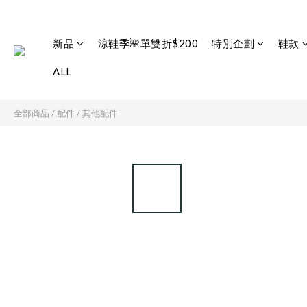
新品
涼鞋季🌺單雙折$200
特別企劃
鞋款
ALL
全部商品
/
配件
/
其他配件