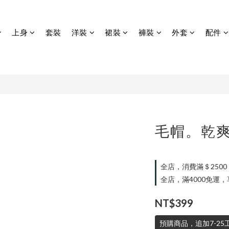
上身
套裝
洋裝
裙裝
褲裝
外套
配件
毛帽。乾
全店，消費滿＄250
全店，滿4000免運
NT$399
預購商品，追加7-25