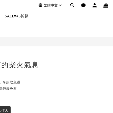
繁體中文
立即購買
SALE📢5折起
爽的柴火氣息
0，享超取免運
，享包裹免運
工作天