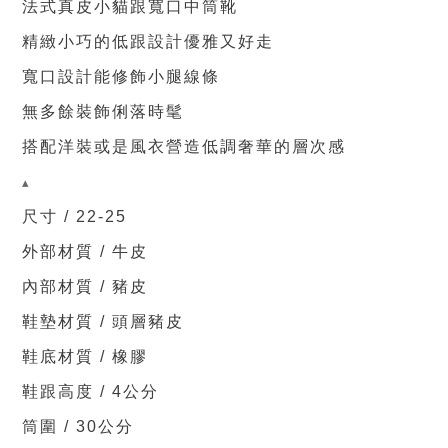
法式真皮小貓跟寬口中筒靴
精緻小巧的低跟設計優雅又好走
寬口設計能修飾小腿線條
無多餘裝飾俐落時髦
搭配洋裝或是風衣營造低調奢華的層次感
▴
尺寸 / 22-25
外部材質 / 牛皮
內部材質 /
豬皮
鞋墊材質 / 頭層
豬皮
鞋底材質 / 橡膠
鞋跟高度 / 4公分
筒圍 / 30
公分