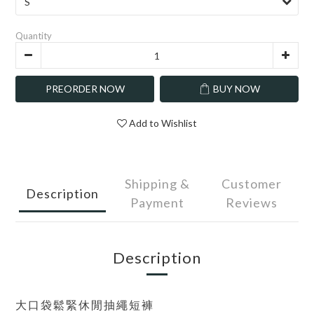
Quantity
PREORDER NOW
BUY NOW
Add to Wishlist
Shipping &
Customer
Description
Payment
Reviews
Description
大口袋鬆緊休閒抽繩短褲