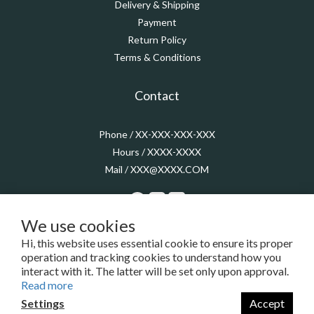
Delivery & Shipping
Payment
Return Policy
Terms & Conditions
Contact
Phone / XX-XXX-XXX-XXX
Hours / XXXX-XXXX
Mail / XXX@XXXX.COM
We use cookies
Hi, this website uses essential cookie to ensure its proper
$
TWD
English
operation and tracking cookies to understand how you
interact with it. The latter will be set only upon approval.
Read more
Settings
Accept