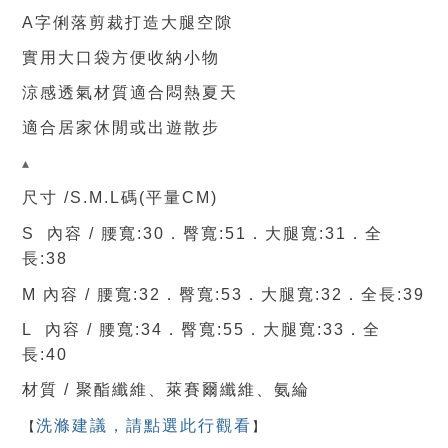
A字俐落剪裁打造大腿空隙
實用大口袋方便收納小物
涼感透氣材質適合悶熱夏天
適合居家休閒或出遊散步
▴
尺寸 /S.M.L碼(平量CM)
大腿
S 內容 / 腰寬:30．臀寬:51．
寬:31．全
長:38
大腿
M 內容 / 腰寬:32．臀寬:53．
寬:32．全長:39
L 內容 / 腰寬:34．臀寬:55．
大腿
寬:33
．
全
長:40
材質 / 聚酯纖維、萊賽爾纖維、氨綸
洗滌建議，請點選此行觀看
【
】