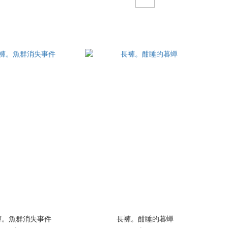
褲。魚群消失事件
長褲。酣睡的暮蟬