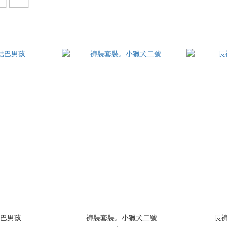
結巴男孩
褲裝套裝。小獵犬二號
長