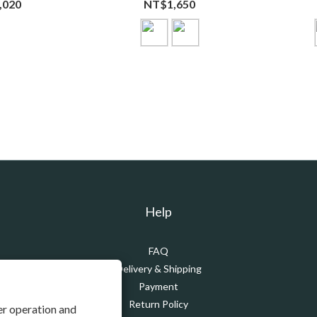
,020
NT$1,650
Help
FAQ
Delivery & Shipping
Payment
Return Policy
per operation and