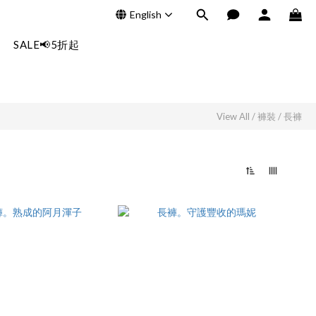
English
SALE📢5折起
View All
/
褲裝
/
長褲