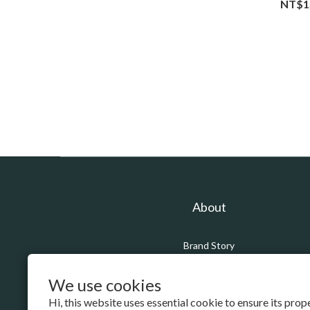
NT$1
About
Brand Story
Our Values
Our Team
We use cookies
Hi, this website uses essential cookie to ensure its pro