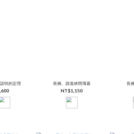
米諾特的定理
長褲。踩進林間薄暮
長
,600
NT$1,150