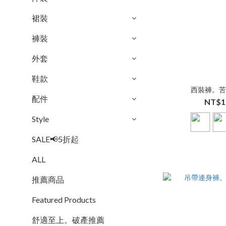
裙裝
褲裝
外套
鞋款
西裝褲。
配件
NT$1
Style
SALE📢5折起
ALL
推薦商品
Featured Products
舒適至上。破產推薦