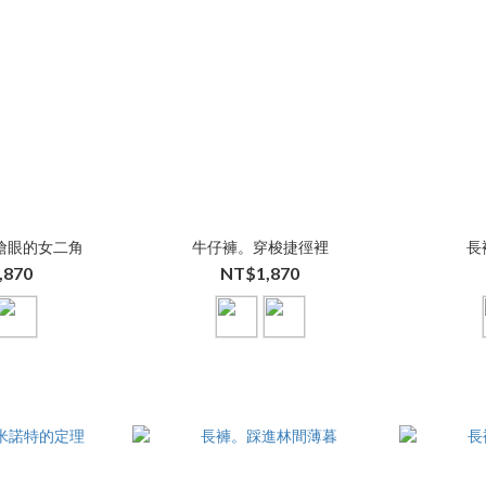
搶眼的女二角
牛仔褲。穿梭捷徑裡
長
,870
NT$1,870