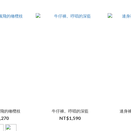
飄飛的橄欖枝
牛仔褲。哼唱的深藍
連身
,270
NT$1,590