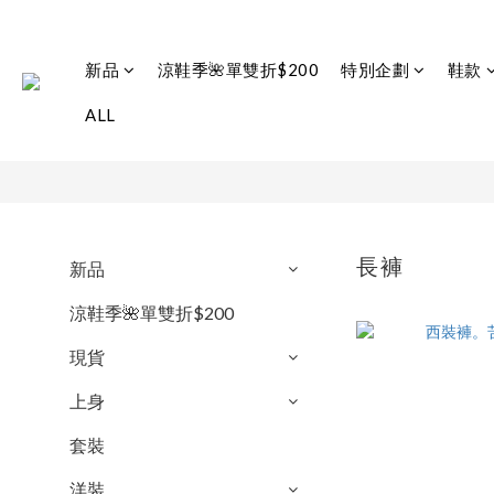
新品
涼鞋季🌺單雙折$200
特別企劃
鞋款
ALL
長褲
新品
涼鞋季🌺單雙折$200
現貨
上身
套裝
洋裝