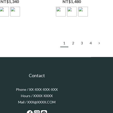
NT$1,340
NT$1,480
1
2
3
4
Contact
Phone / XX-XXX-XXX-XXX
Hours / XXXX-XXXX
Mail / XXX@XXXX.COM