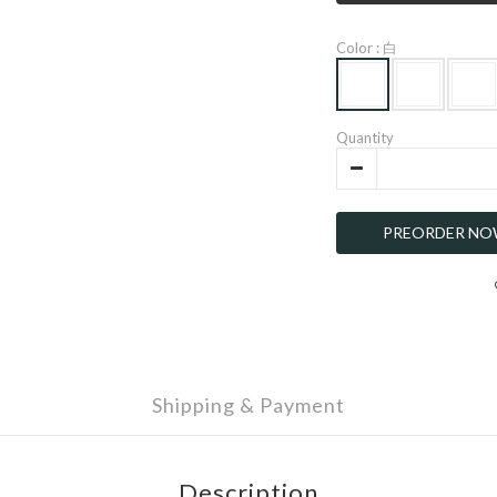
Color
: 白
Quantity
PREORDER N
Shipping & Payment
Description