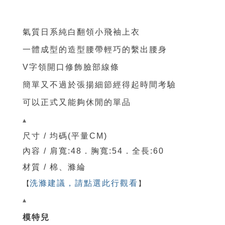
氣質日系純白翻領小飛袖上衣
一體成型的造型腰帶輕巧的繫出腰身
V字領開口修飾臉部線條
簡單又不過於張揚細節經得起時間考驗
可以正式又能夠休閒的單品
▴
尺寸 / 均碼(平量CM)
內容 / 肩寬:48．
胸寬
:54
．
全
長:60
材質 / 棉、滌綸
【
洗滌建議，請點選此行觀看
】
▴
模特兒