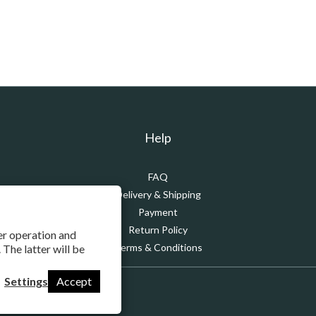
Help
FAQ
Delivery & Shipping
Payment
Return Policy
per operation and
Terms & Conditions
 The latter will be
Settings
Accept