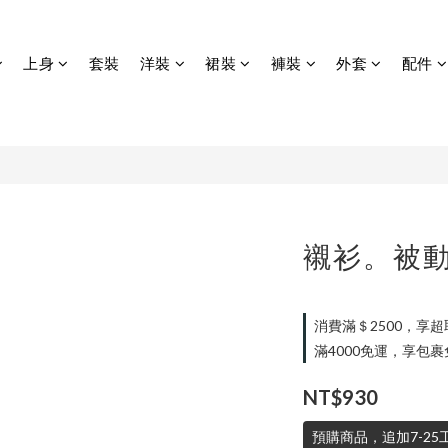
上身
套裝
洋裝
裙裝
褲裝
外套
配件
襯衫。被
消費滿＄2500，享超取免
滿4000免運，享包裹免運
NT$930
預購商品，追加7-25