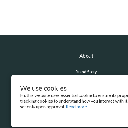
About
Brand Story
Our Values
Our Team
We use cookies
Hi, this website uses essential cookie to ensure its pro
tracking cookies to understand how you interact with it.
set only upon approval.
Read more
$
TWD
English