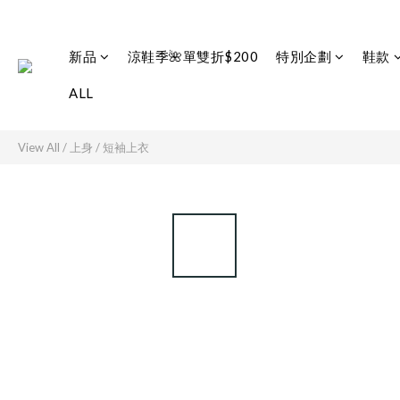
新品
涼鞋季🌺單雙折$200
特別企劃
鞋款
ALL
View All
/
上身
/
短袖上衣