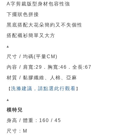
A字剪裁版型身材包容性強
下擺狀色拼接
黑底搭配大花朵簡約又不失個性
搭配襯衫簡單又大方
▴
尺寸 / 均
碼(平量CM)
內容 / 肩寬:29．
胸寬
:46．
全
長:67
材質 / 黏膠纖維、人棉、亞麻
洗滌建議，請點選此行觀看
【
】
▴
模特兒
身高 / 體重 : 160 / 45
尺寸 : M