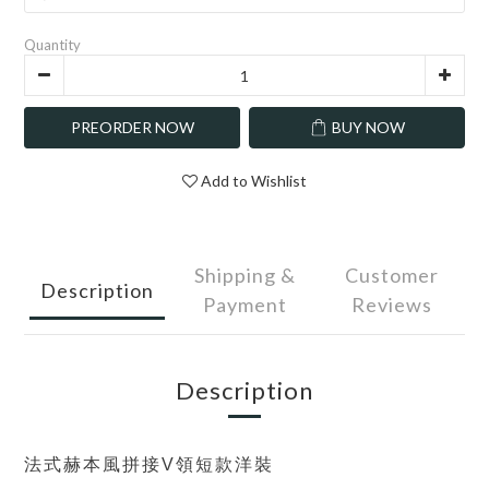
Quantity
PREORDER NOW
BUY NOW
Add to Wishlist
Shipping &
Customer
Description
Payment
Reviews
Description
法式赫本風拼接V領短款洋裝