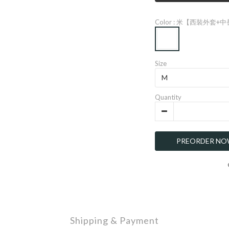
Color
: 米【西裝外套+
Size
Quantity
PREORDER N
Shipping & Payment