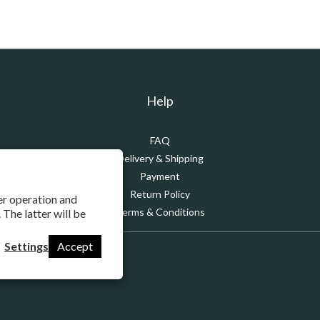
Help
FAQ
Delivery & Shipping
Payment
Return Policy
per operation and
Terms & Conditions
 The latter will be
Settings
Accept