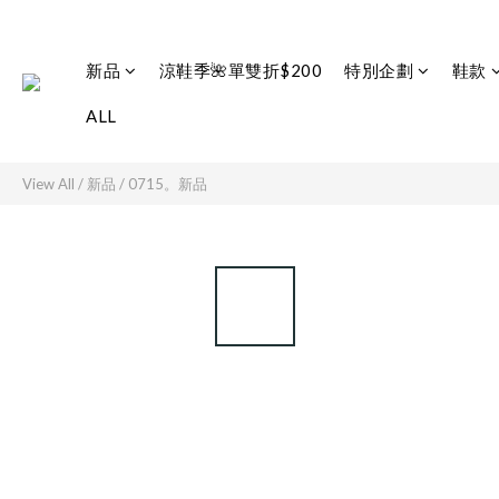
新品
涼鞋季🌺單雙折$200
特別企劃
鞋款
ALL
View All
/
新品
/
0715。新品