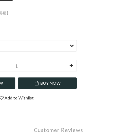
中長裙】
OW
BUY NOW
Add to Wishlist
Customer Reviews