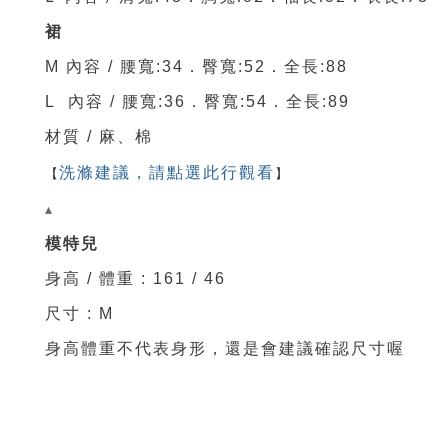
裙
M 內容 /
腰寬
:34
．臀
寬
:52
．
全
長:88
L 內容 /
腰寬
:36
．臀
寬
:54
．
全
長:89
材質 / 麻、棉
洗滌建議，請點選此行觀看
【
】
▴
模特兒
身高 / 體重 : 161 / 46
尺寸 : M
身高體重不代表身形，還是會建議確認尺寸喔