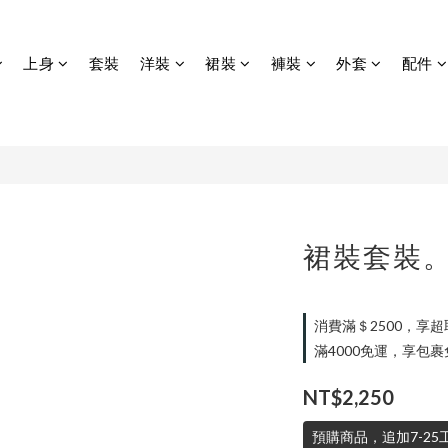
上身
套裝
洋裝
裙裝
褲裝
外套
配件
裙裝套裝
消費滿＄2500，享超取免
滿4000免運，享包裹免運
NT$2,250
預購商品，追加7-25