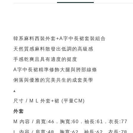
韓系麻料西裝外套+A字中長裙套裝組合
天然質感麻料散發出低調的高級感
手感乾爽且具有適度的挺度
A字中長裙精準修飾大腿與胯部線條
俐落與優雅的完美共生的成套美學
▴
尺寸 / M L 外套
+裙 (
平量CM)
外套
肩寬:46．
M 內容 /
胸寬
:60
．袖長:61．
衣
長:77
L 內容 /
肩寬:48．
胸寬
:62
．袖長:62．
衣
長:78