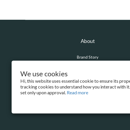
About
Brand Story
Our Values
Our Team
We use cookies
Hi, this website uses essential cookie to ensure its pro
tracking cookies to understand how you interact with it.
set only upon approval.
Read more
$
TWD
English