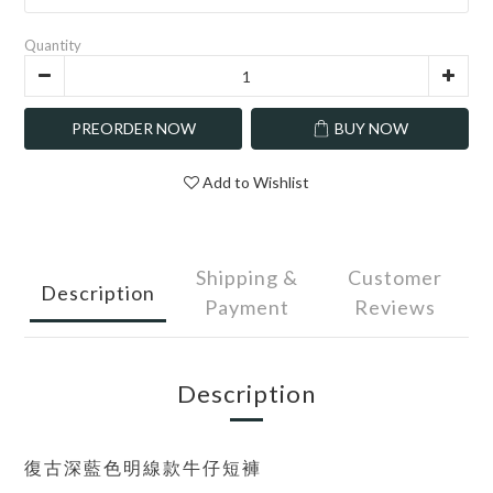
Quantity
PREORDER NOW
BUY NOW
Add to Wishlist
Shipping &
Customer
Description
Payment
Reviews
Description
復古深藍色明線款牛仔短褲