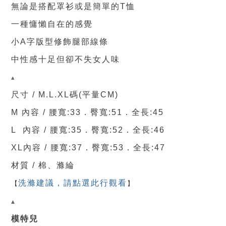
無論是搭配罩衫或是簡單的T恤
一種慵懶自在的感覺
小A字版型修飾腿部線條
中性感十足但卻不失女人味
▴
尺寸 / M.L.XL
碼(平量CM)
M 內容 / 腰寬:33．臀寬:51．
全長:45
L 內容 / 腰寬:35．臀寬:52．
全長:46
XL內容 / 腰寬:37．臀寬:53．
全長:47
材質 / 棉、滌綸
【
洗滌建議，請點選此行觀看
】
▴
模特兒