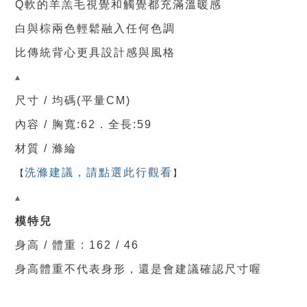
Q軟的羊羔毛視覺和觸覺都充滿溫暖感
白與棕兩色輕鬆融入任何色調
比傳統背心更具設計感與風格
▴
尺寸 / 均碼(平量CM)
內容 /
胸寬
:62
．
全
長:59
材質 / 滌綸
【
洗滌建議，請點選此行觀看
】
▴
模特兒
身高 / 體重 : 162 / 46
身高體重不代表身形，還是會建議確認尺寸喔