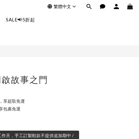
繁體中文
立即購買
SALE📢5折起
開啟故事之門
0，享超取免運
，享包裹免運
0工作天，手工訂製鞋款不提供追加期中 /