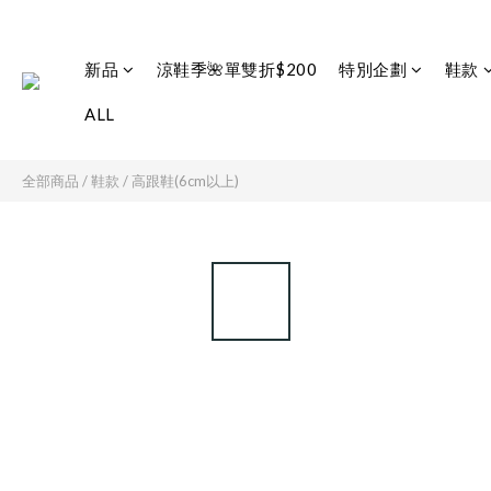
新品
涼鞋季🌺單雙折$200
特別企劃
鞋款
ALL
全部商品
/
鞋款
/
高跟鞋(6cm以上)