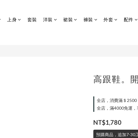
上身
套裝
洋裝
裙裝
褲裝
外套
配件
高跟鞋。
全店，消費滿＄250
全店，滿4000免運
NT$1,780
預購商品，追加7-3