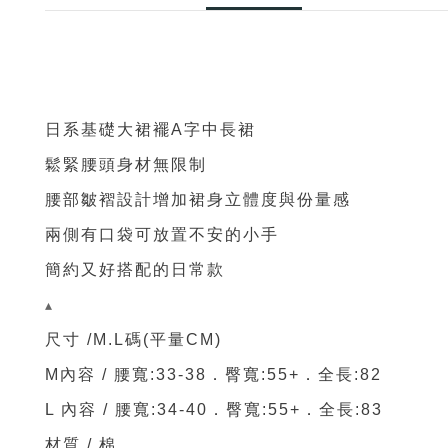
日系基礎大裙襬A字中長裙
鬆緊
腰頭身材無限制
腰部皺褶設計增加裙身立體度與份量感
兩側有口袋可放置不安的小手
簡約又好搭配的日常款
▴
尺寸 /M.L碼(平量CM)
M內容 / 腰寬:33-38．臀寬:55+
．
全長:82
L 內容 / 腰寬:34-40
．臀寬:55+
．
全長:83
材質 / 棉