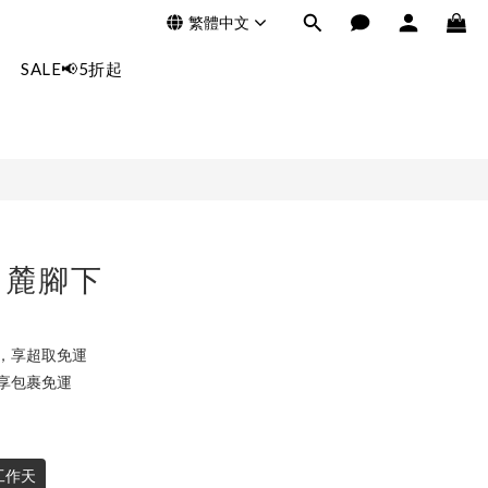
繁體中文
立即購買
SALE📢5折起
山麓腳下
0，享超取免運
，享包裹免運
工作天