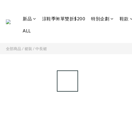
新品
涼鞋季🌺單雙折$200
特別企劃
鞋款
ALL
全部商品
/
裙裝
/
中長裙