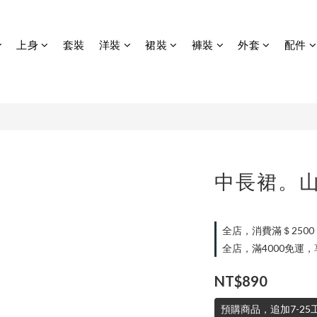
上身
套裝
洋裝
裙裝
褲裝
外套
配件
中長裙。
全店，消費滿＄250
全店，滿4000免運
NT$890
預購商品，追加7-25