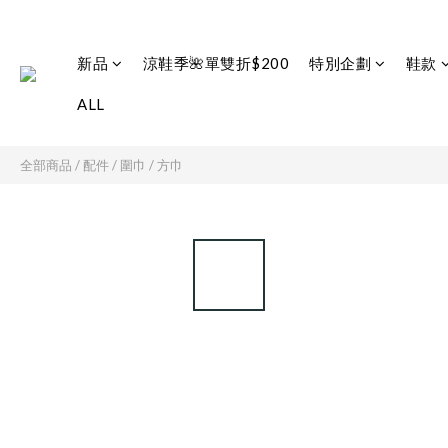
新品
涼鞋季🌺單雙折$200
特別企劃
鞋款
ALL
全部商品
/
配件
/
圍巾 / 方巾