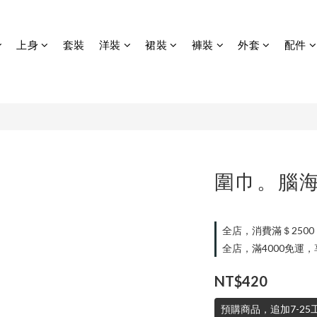
上身
套裝
洋裝
裙裝
褲裝
外套
配件
圍巾。腦
全店，消費滿＄250
全店，滿4000免運
NT$420
預購商品，追加7-25