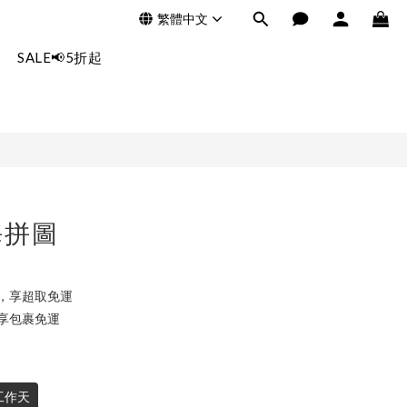
繁體中文
立即購買
SALE📢5折起
海拼圖
0，享超取免運
，享包裹免運
工作天