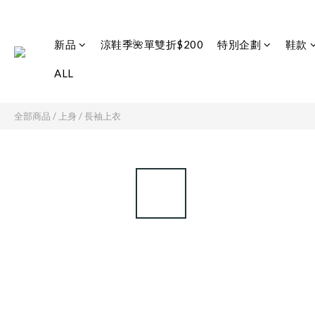
新品
涼鞋季🌺單雙折$200
特別企劃
鞋款
ALL
全部商品
/
上身
/
長袖上衣