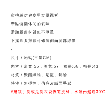
蜜桃絨仿麂皮男友風襯衫
帶點慵懶休閒的氣味
滑順親膚材質但不厚重
下擺圓弧剪裁可修飾側面腿部線條
▴
尺寸 / 均碼
(
平量CM)
內容 / 肩寬:55．胸寬:57．
衣長:68
．袖
長:43
材質 / 聚酯纖維、尼龍、錦綸
特性 / 無彈性
．仿麂皮絨面手感
#
建議手洗或是洗衣袋低速洗滌，水溫勿超過30℃