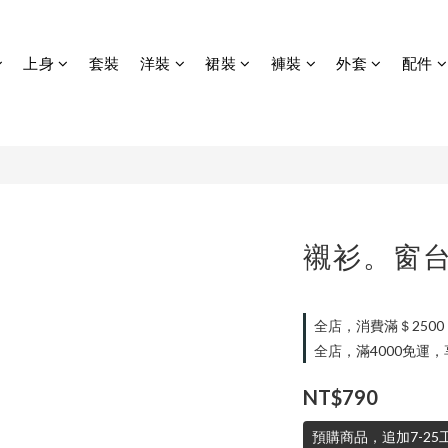
上身
套裝
洋裝
裙裝
褲裝
外套
配件
襯衫。窗
全店，消費滿＄250
全店，滿4000免運
NT$790
預購商品，追加7-25