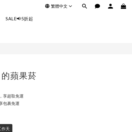
繁體中文
立即購買
SALE📢5折起
台的蘋果菸
0，享超取免運
，享包裹免運
工作天