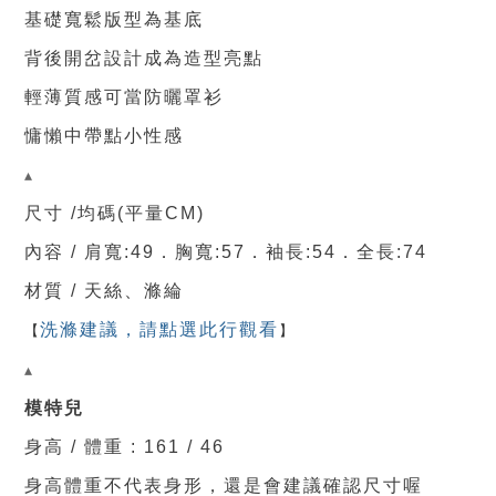
基礎寬鬆版型為基底
背後開岔設計成為造型亮點
輕薄質感可當防曬罩衫
慵懶中帶點小性感
▴
尺寸 /均碼(平量CM)
內容 / 肩寬:49．
胸寬:57
．袖長
:54
．
全
長:74
材質 / 天絲、滌綸
【
洗滌建議，請點選此行觀看
】
▴
模特兒
身高 / 體重 : 161 / 46
身高體重不代表身形，還是會建議確認尺寸喔