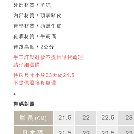
外部材質 / 羊猄
內部材質 / 頭層豬皮
鞋墊材質 /
頭層牛
皮
鞋底材質 / 牛筋底
鞋跟高度 / 2公分
手工訂製鞋款不提供退貨處理
請仔細選購
特殊尺寸小於23大於24.5
不提供退換貨處理
▴
鞋碼對照