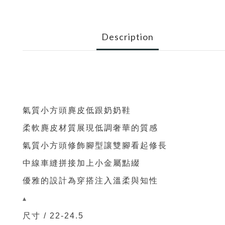
Description
氣質小方頭麂皮低跟奶奶鞋
柔軟麂皮材質展現低調奢華的質感
氣質小方頭修飾腳型讓雙腳看起修長
中線車縫拼接加上小金屬點綴
優雅的設計為穿搭注入溫柔與知性
▴
尺寸 / 22-24.5