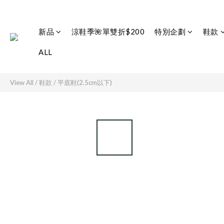
新品
涼鞋季🌺單雙折$200
特別企劃
鞋款
ALL
View All
/
鞋款
/
平底鞋(2.5cm以下)