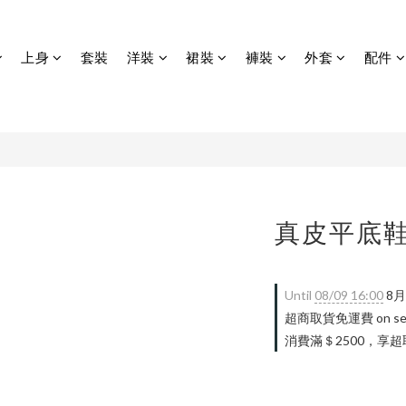
上身
套裝
洋裝
裙裝
褲裝
外套
配件
真皮平底
Until
08/09 16:00
8月
超商取貨免運費 on selec
消費滿＄2500，享超取免