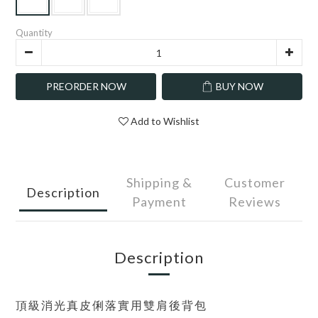
Quantity
PREORDER NOW
BUY NOW
Add to Wishlist
Shipping &
Customer
Description
Payment
Reviews
Description
頂級消光真皮俐落實用雙肩後背包