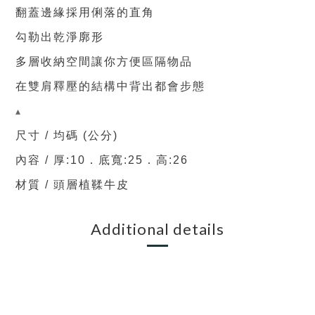
翻蓋邊緣採用俐落的直角
勾勒出乾淨廓形
多層收納空間讓你方便區隔物品
在雙肩釋壓的結構中背出都會步態
▴
尺寸 / 均
碼
(
公分)
內容 / 厚
:10．底
寬:25．高
:26
材質 / 頭層植鞣牛皮
Additional details